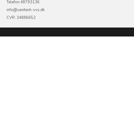
Telefon 48793136
info@sanitech-vvs.dk
CVR: 34886652