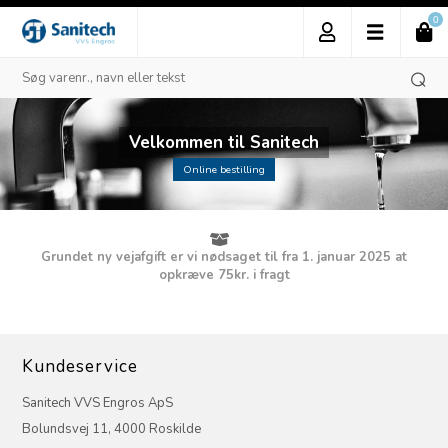
0
Velkommen til Sanitech
Online bestilling
Grundet ny vejafgift er vi nødsaget til fra 1. januar 2025 at
opkræve 75kr. i fragt
Kundeservice
Sanitech VVS Engros ApS
Bolundsvej 11, 4000 Roskilde