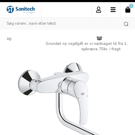
0
Grundet ny vejafgift er vi nødsaget til fra 1. januar 2025 at
opkræve 75kr. i fragt