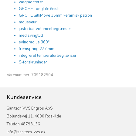
vægmonteret
GROHE LongLife finish
GROHE SilkMove 35mm keramisk patron
mousseur
justerbar volumenbegrænser
med svingtud
svingradius 360°
fremspring 277 mm
integreret temperaturbegrænser
S-forskruninger
Varenummer:
709182504
Kundeservice
Sanitech VVS Engros ApS
Bolundsvej 11, 4000 Roskilde
Telefon 48793136
info@sanitech-vvs.dk