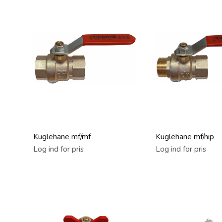
Kuglehane mf/mf
Kuglehane mf/nip
Log ind for pris
Log ind for pris