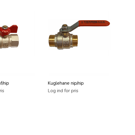
f/nip
Kuglehane nip/nip
ris
Log ind for pris