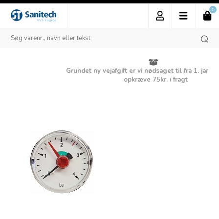
0
Grundet ny vejafgift er vi nødsaget til fra 1. januar 2025 a
opkræve 75kr. i fragt